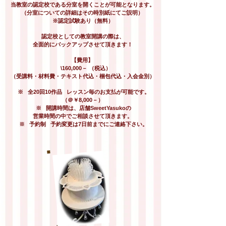
当教室の認定校である分室を開くことが可能となります。
（分室についての詳細はその時別紙にてご説明）
※認定試験あり（無料）
認定校としての教室開講の際は、
全面的にバックアップさせて頂きます！
【費用】
\160,000－ （税込）
（受講料・材料費・テキスト代込・梱包代込・入会金別）
※ 全20回10作品 レッスン毎のお支払が可能です。
（＠￥8,000－）
※ 開講時間は、店舗SweetYasukoの
営業時間の中でご相談させて頂きます。
※ 予約制 予約変更は7日前までにご連絡下さい。