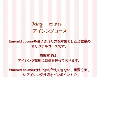
Icing course
アイシングコース
Emerald courseを修了された方を対象とした当教室の
オリジナルコースです。
当教室では、
アイシング技術に自信を持っております。
Emerald courseだけではお伝えできない、奥深く美し
いアイシング技術をピンポイントで
レッスン致します。
多数のオリジナル技術やデザインにきっとご満足頂け
るコースとなっております
【費用】
\120,000－ （税込）
（受講料・材料費・テキスト代込・梱包代込・入会金
別）
※ 全12回6作品 レッスン毎のお支払が可能です。
（＠￥10,000－）