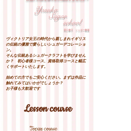
Yasuko
Sugar
school
田口泰子 シュガー教室
ヴィクトリア女王の時代から親しまれイギリス
の伝統の優雅で愛らしいシュガーデコレーショ
ン。
そんな伝統あるシュガークラフトを学びません
か？ 初心者様コース、資格取得コースと幅広
くサポートいたします。
始めての方でもご安心ください。まずは作品に
触れてみてはいかがでしょうか？
お子様も大歓迎です
Lesson course
Topaz course