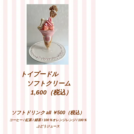
トイプードル
ソフトクリーム
1,600​（税込）
ソフトドリンク all ￥500（税込）
コーヒー / 紅茶 / 緑茶 / 100％オレンジレンジ / 100％
ぶどうジュース